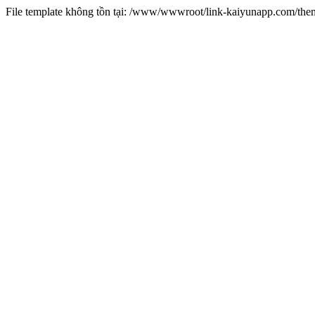
File template không tồn tại: /www/wwwroot/link-kaiyunapp.com/th