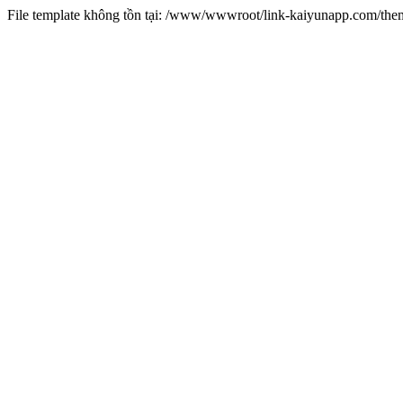
File template không tồn tại: /www/wwwroot/link-kaiyunapp.com/th