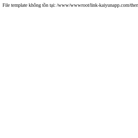
File template không tồn tại: /www/wwwroot/link-kaiyunapp.com/th