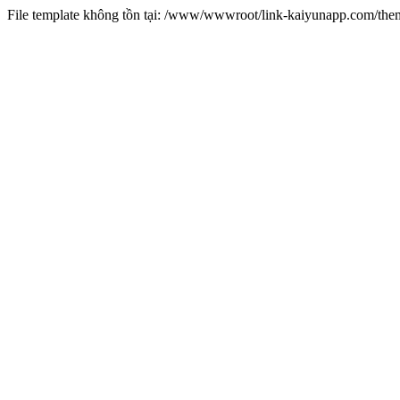
File template không tồn tại: /www/wwwroot/link-kaiyunapp.com/th