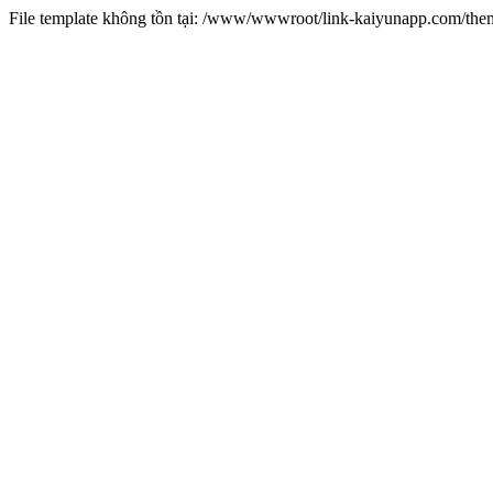
File template không tồn tại: /www/wwwroot/link-kaiyunapp.com/th