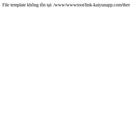
File template không tồn tại: /www/wwwroot/link-kaiyunapp.com/th