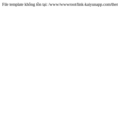
File template không tồn tại: /www/wwwroot/link-kaiyunapp.com/th