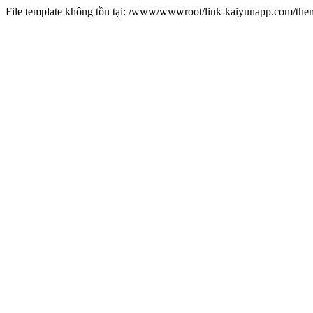
File template không tồn tại: /www/wwwroot/link-kaiyunapp.com/th