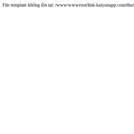
File template không tồn tại: /www/wwwroot/link-kaiyunapp.com/th