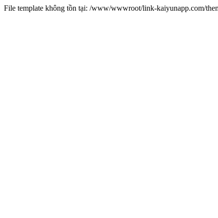
File template không tồn tại: /www/wwwroot/link-kaiyunapp.com/th