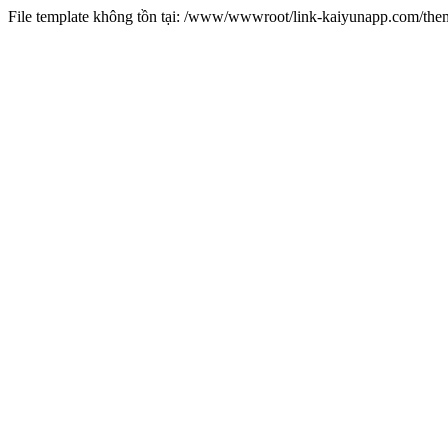
File template không tồn tại: /www/wwwroot/link-kaiyunapp.com/th