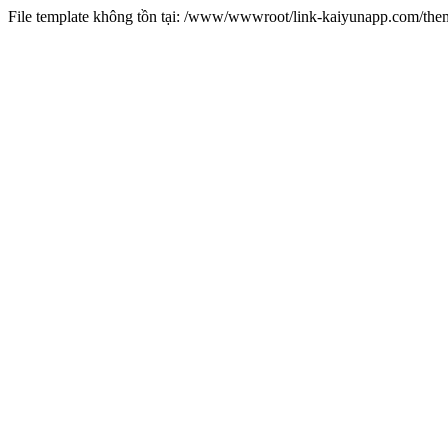
File template không tồn tại: /www/wwwroot/link-kaiyunapp.com/th