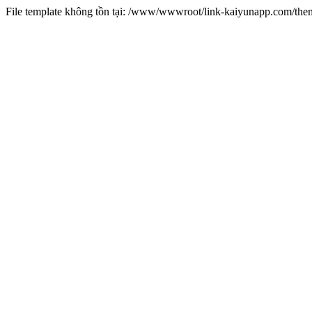
File template không tồn tại: /www/wwwroot/link-kaiyunapp.com/th